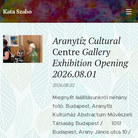
Kata Szabo
Aranytíz
Cultural
Centre
Gallery
Exhibition
Opening
2026.08.01
2026.08.02
Megnyílt kiállításunkról néhány
fotó. Budapest, Aranytíz
Kultúrház Abstractum Művészeti
Társaság Budapest / 🙂 1051
Budapest, Arany János utca 10./