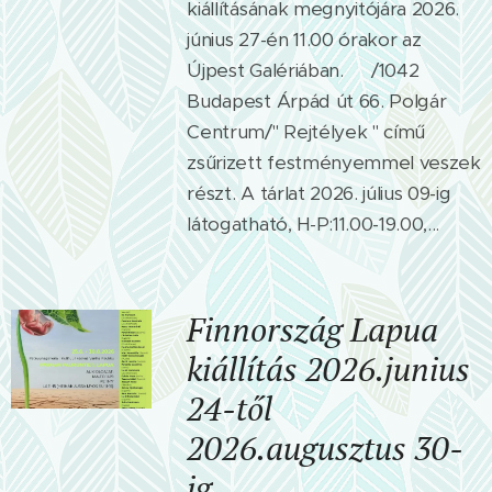
kiállításának megnyitójára 2026.
június 27-én 11.00 órakor az
Újpest Galériában. 🙂/1042
Budapest Árpád út 66. Polgár
Centrum/" Rejtélyek " című
zsűrizett festményemmel veszek
részt. A tárlat 2026. július 09-ig
látogatható, H-P:11.00-19.00,...
Finnország
Lapua
kiállítás
2026.junius
24-től
2026.augusztus
30-
ig