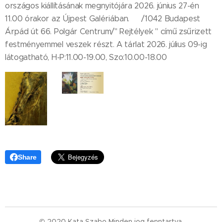
országos kiállításának megnyitójára 2026. június 27-én
11.00 órakor az Újpest Galériában. 🙂/1042 Budapest
Árpád út 66. Polgár Centrum/" Rejtélyek " című zsűrizett
festményemmel veszek részt. A tárlat 2026. július 09-ig
látogatható, H-P:11.00-19.00, Szo:10.00-18.00
Share
© 2020 Kata Szabo Minden jog fenntartva.