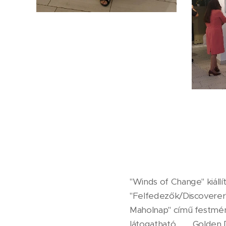
"Winds of Change" kiállí
"Felfedezők/Discoverer"
Maholnap" című festmén
látogatható. 🙂 Golden 