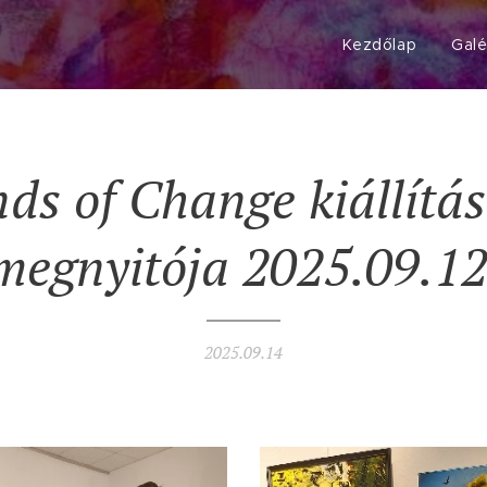
Kezdőlap
Galé
nds
of
Change
kiállítá
megnyitója
2025.09.12
2025.09.14