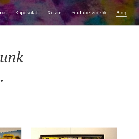
ria
Kapcsolat
Rólam
Youtube videók
Blog
sunk
.