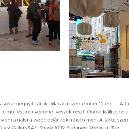
tásunk megnyitójának pillanatai szeptember 12-én 🙂 A tár
 című festményeimmel veszek részt. Online kiállításon a 
yem a galéria weboldalán tekinthető meg. A tárlat szep
Duck Gallery&Art Space 1092 Budapest Ráday u. 31/a.