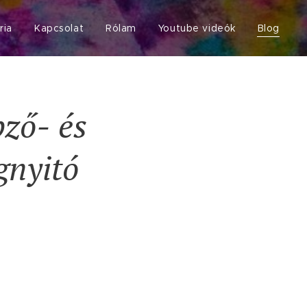
ria
Kapcsolat
Rólam
Youtube videók
Blog
pző-
és
nyitó