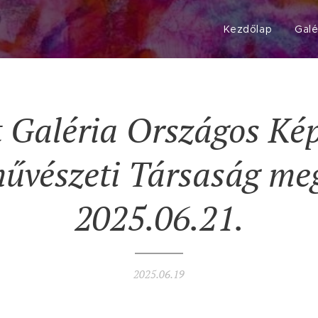
Kezdőlap
Galé
t Galéria Országos
Ké
űvészeti
Társaság
meg
2025.06.21.
2025.06.19