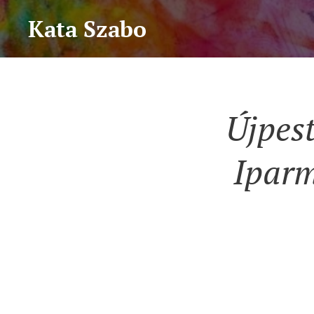
Kata Szabo
Újpes
Iparm