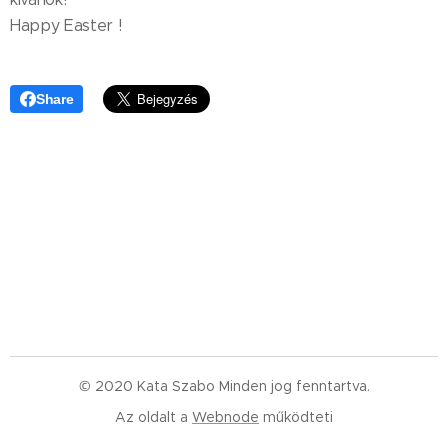
Happy Easter ! 💝🐇🪻🐰🌷🐣
Share
© 2020 Kata Szabo Minden jog fenntartva.
Az oldalt a
Webnode
működteti