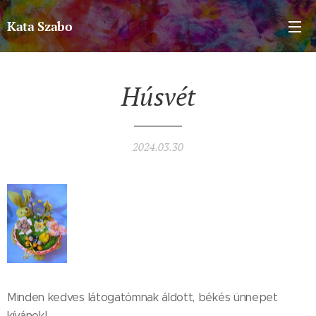
Kata Szabo
Húsvét
2024.03.30
Minden kedves látogatómnak áldott, békés ünnepet
kívánok! 💝🐇🪻🐰🌷🐣