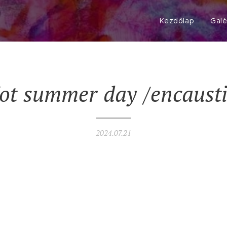
Kezdőlap
Galé
ot
summer
day
/encausti
2024.07.21