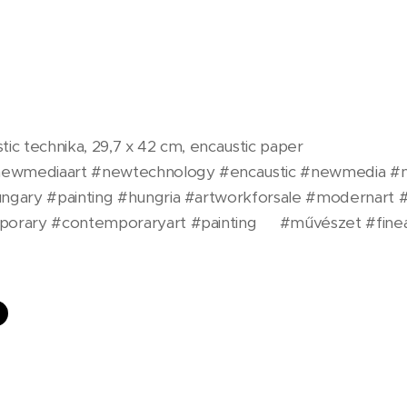
ic technika, 29,7 x 42 cm, encaustic paper
ewmediaart #newtechnology #encaustic #newmedia #n
ngary #painting #hungria #artworkforsale #modernart #
orary #contemporaryart #painting🎨 #művészet #finea