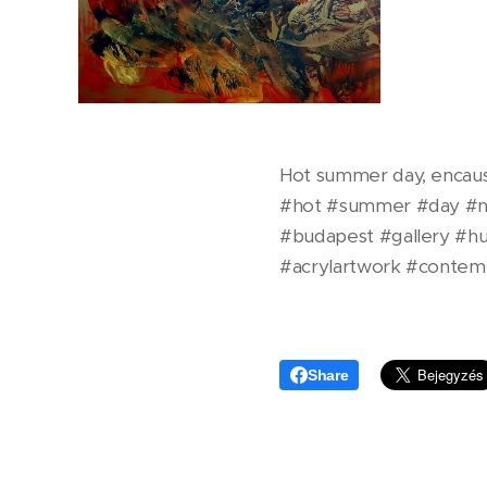
Hot summer day, encaust
#hot #summer #day #n
#budapest #gallery #hu
#acrylartwork #contemp
Share