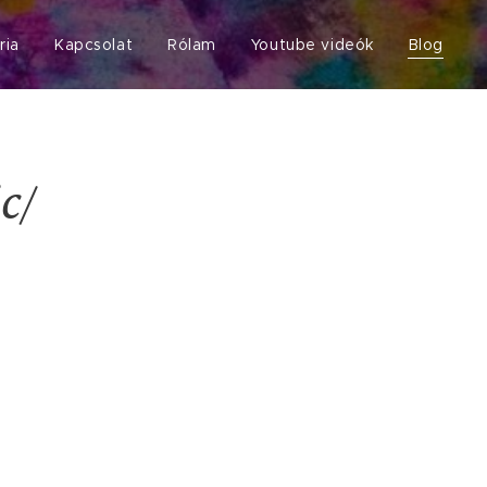
ria
Kapcsolat
Rólam
Youtube videók
Blog
c/