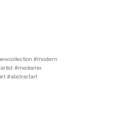
ewcollection #modern
artist #mediamix
rt #abstractart