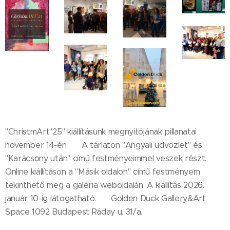
"ChristmArt"25" kiállításunk megnyitójának pillanatai
november 14-én 🙂 A tárlaton "Angyali üdvözlet" és
"Karácsony után" című festményeimmel veszek részt.
Online kiállításon a "Másik oldalon" című festményem
tekinthető meg a galéria weboldalán. A kiállítás 2026.
január 10-ig látogatható. 🙂 Golden Duck Gallery&Art
Space 1092 Budapest Ráday u. 31/a.