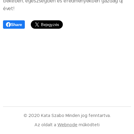
békében, egészségben és eredményekben gazdag új
évet! 💝
Share
© 2020 Kata Szabo Minden jog fenntartva.
Az oldalt a
Webnode
működteti